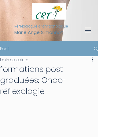
Réflexologue aromachologue
Marie Ange Simonnot
Post
1 min de lecture
formations post
graduées: Onco-
réflexologie